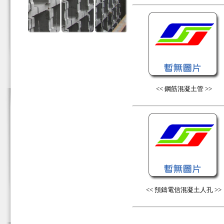
<< 鋼筋混凝土管 >>
<< 預鑄電信混凝土人孔 >>