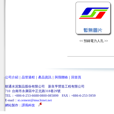
<< 預鑄電力人孔 >>
公司介紹
｜
品管過程
｜
產品資訊
｜
與我聯絡
｜
回首頁
順通水泥製品股份有限公司 新良亨營造工程有限公司
710 台南市永康區中正北路318巷29號
TEL：+886-6-253-6688‧0800-085899 FAX：+886-6-253-5959
E-mail：
st.cement@msa.hinet.net
網站製作：
譯瑪科技