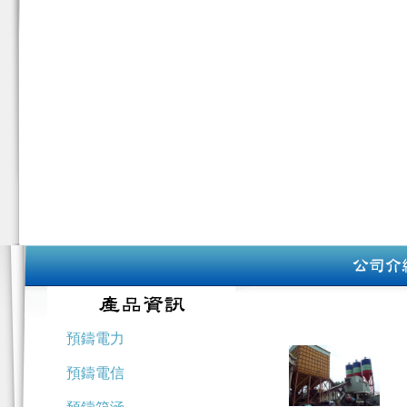
預鑄電力
預鑄電信