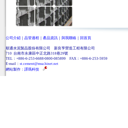
公司介紹
｜
品管過程
｜
產品資訊
｜
與我聯絡
｜
回首頁
順通水泥製品股份有限公司 新良亨營造工程有限公司
710 台南市永康區中正北路318巷29號
TEL：+886-6-253-6688‧0800-085899 FAX：+886-6-253-5959
E-mail：
st.cement@msa.hinet.net
網站製作：
譯瑪科技