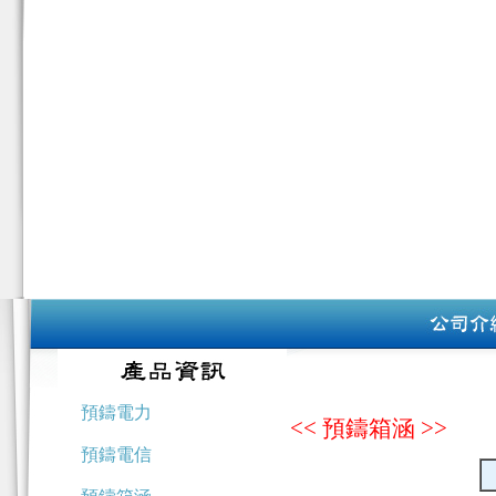
預鑄電力
<< 預鑄箱涵 >>
預鑄電信