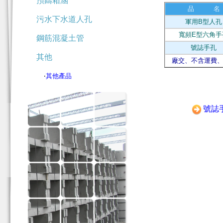
預鑄箱涵
品 名
污水下水道人孔
軍用B型人孔
寬頻E型六角手
鋼筋混凝土管
號誌手孔
其他
廠交、不含運費、
‧
其他產品
號誌