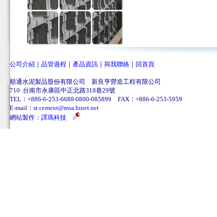
公司介紹
｜
品管過程
｜
產品資訊
｜
與我聯絡
｜
回首頁
順通水泥製品股份有限公司 新良亨營造工程有限公司
710 台南市永康區中正北路318巷29號
TEL：+886-6-253-6688‧0800-085899 FAX：+886-6-253-5959
E-mail：
st.cement@msa.hinet.net
網站製作：
譯瑪科技