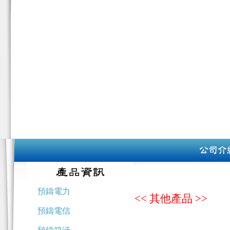
預鑄電力
<< 其他產品 >>
預鑄電信